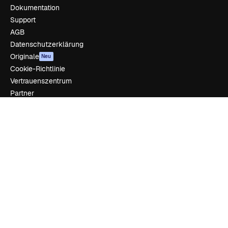
Dokumentation
Support
AGB
Datenschutzerklärung
Originale
Neu
Cookie-Richtlinie
Vertrauenszentrum
Partner
Unternehmen
Unternehmen
Preise
Über uns
Reviews
Karriere
Suchtrends
Blog
Veranstaltungen