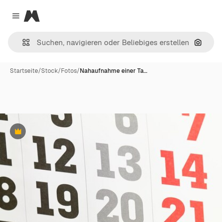
Magnific
Close menu
Nach B
Startseite
/
Stock
/
Fotos
/
Nahaufnahme einer Ta…
Premium