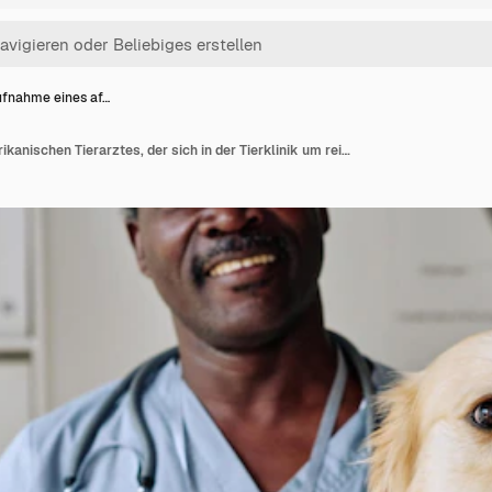
fnahme eines af…
Nahaufnahme eines afrikanischen Tierarztes, der sich in der Tierklinik um reinrassige Retriever kümmert