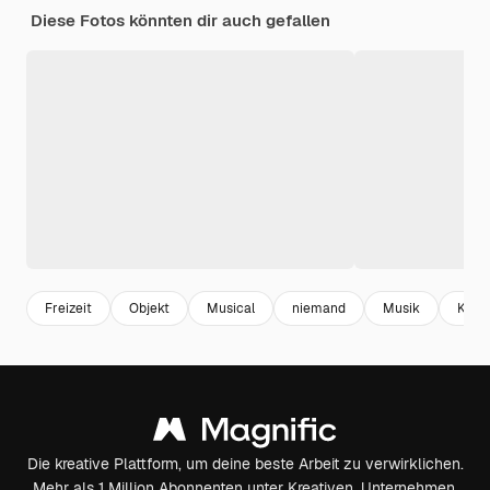
Diese Fotos könnten dir auch gefallen
Freizeit
Objekt
Musical
niemand
Musik
Konz
Die kreative Plattform, um deine beste Arbeit zu verwirklichen.
Mehr als 1 Million Abonnenten unter Kreativen, Unternehmen,