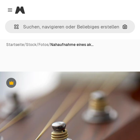
Magnific
Close menu
Nach B
Startseite
/
Stock
/
Fotos
/
Nahaufnahme eines ak…
Premium