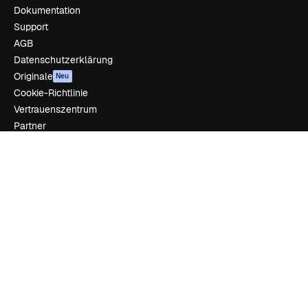
Dokumentation
Support
AGB
Datenschutzerklärung
Originale
Neu
Cookie-Richtlinie
Vertrauenszentrum
Partner
Unternehmen
Unternehmen
Preise
Über uns
Reviews
Karriere
Suchtrends
Blog
Veranstaltungen