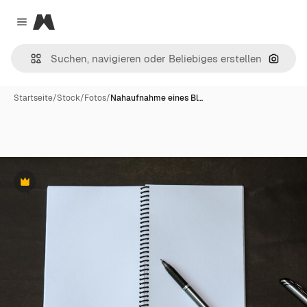
Magnific
Close menu
Nach B
Startseite
/
Stock
/
Fotos
/
Nahaufnahme eines Bl…
Premium