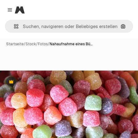
Magnific
Close menu
Nach B
Startseite
/
Stock
/
Fotos
/
Nahaufnahme eines Bü…
Premium