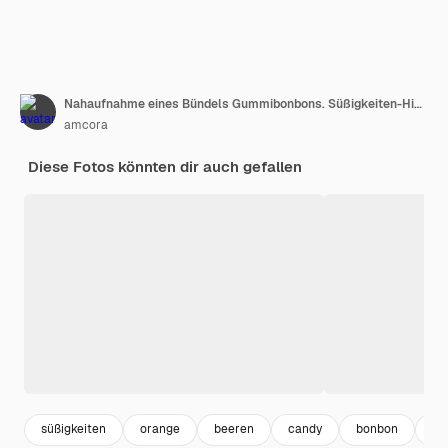
Nahaufnahme eines Bündels Gummibonbons. Süßigkeiten-Hintergrund. Bunte Bonbons. Makroaufnahme.
amcora
Diese Fotos könnten dir auch gefallen
süßigkeiten
orange
beeren
candy
bonbon
fr