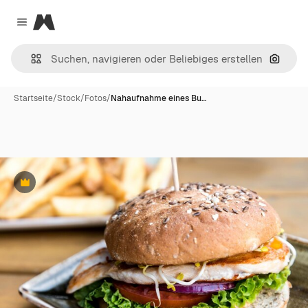
Magnific
Close menu
Nach B
Startseite
/
Stock
/
Fotos
/
Nahaufnahme eines Bu…
Premium