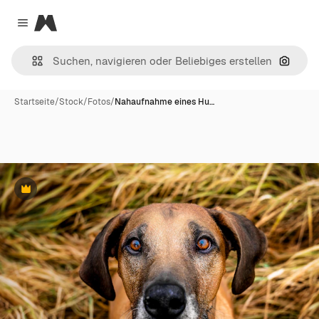
Magnific
Close menu
Nach B
Startseite
/
Stock
/
Fotos
/
Nahaufnahme eines Hu…
Premium