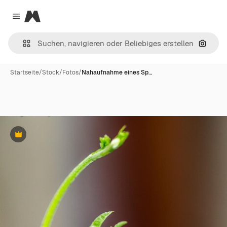
Magnific
Close menu
Nach B
Startseite
/
Stock
/
Fotos
/
Nahaufnahme eines Sp…
Premium