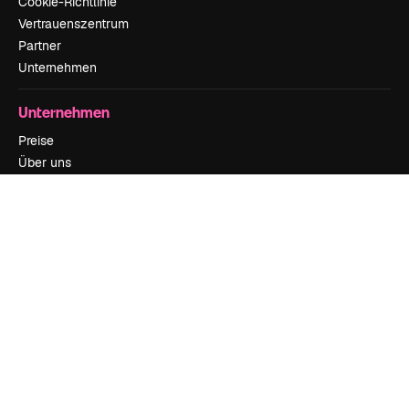
Cookie-Richtlinie
Vertrauenszentrum
Partner
Unternehmen
Unternehmen
Preise
Über uns
Reviews
Karriere
Suchtrends
Blog
Veranstaltungen
Slidesgo
Deine Inhalte verkaufen
Pressesaal
Suchst du nach magnific.ai
Kontakt aufnehmen