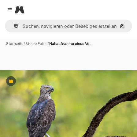
Magnific
Close menu
Nach B
Startseite
/
Stock
/
Fotos
/
Nahaufnahme eines Vo…
Premium