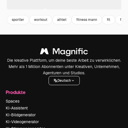
sportler
workout
athlet
fitness mann
fit
fitne
Die kreative Plattform, um deine beste Arbeit zu verwirklichen.
Mehr als 1 Million Abonnenten unter Kreativen, Unternehmen,
Agenturen und Studios.
Deutsch
Produkte
Spaces
KI-Assistent
KI-Bildgenerator
KI-Videogenerator