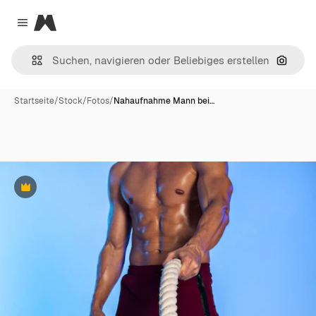
Magnific
Close menu
Nach B
Startseite
/
Stock
/
Fotos
/
Nahaufnahme Mann bei…
Premium