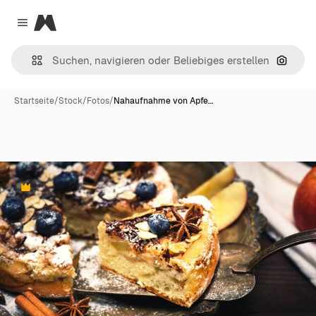
Magnific
Close menu
Nach B
Startseite
/
Stock
/
Fotos
/
Nahaufnahme von Apfe…
Premium