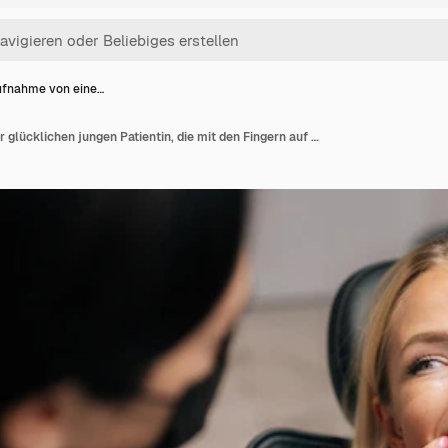
fnahme von eine…
Nahaufnahme von einer glücklichen jungen Patientin, die mit den Fingern auf ein gesundes Lächeln zeigt und das Ergebnis des Zahnweißverfahrens demonstriert. Sie ist mit dem Dienst der Zahnklinik zufrieden.