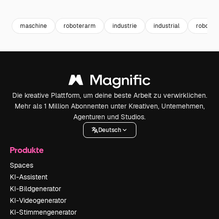
Premium
Premium
Premium
Premium
maschine
roboterarm
industrie
industrial
roboter
Die kreative Plattform, um deine beste Arbeit zu verwirklichen.
Mehr als 1 Million Abonnenten unter Kreativen, Unternehmen,
Agenturen und Studios.
Deutsch
Produkte
Spaces
KI-Assistent
KI-Bildgenerator
KI-Videogenerator
KI-Stimmengenerator