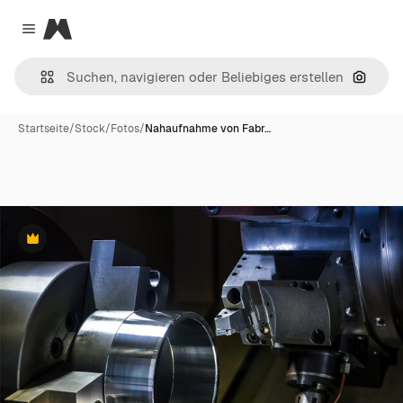
Magnific
Close menu
Nach B
Startseite
/
Stock
/
Fotos
/
Nahaufnahme von Fabr…
Premium