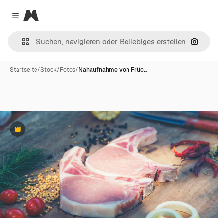
Magnific
Close menu
Nach B
Startseite
/
Stock
/
Fotos
/
Nahaufnahme von Früc…
Premium