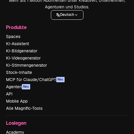
Mehr als 1 Million Abonnenten unter Kreativen, Unternehmen,
Agenturen und Studios.
Deutsch
Produkte
Spaces
KI-Assistent
KI-Bildgenerator
KI-Videogenerator
KI-Stimmengenerator
Stock-Inhalte
MCP für Claude/ChatGPT
Neu
Agenten
Neu
API
Mobile App
Alle Magnific-Tools
Loslegen
Academy