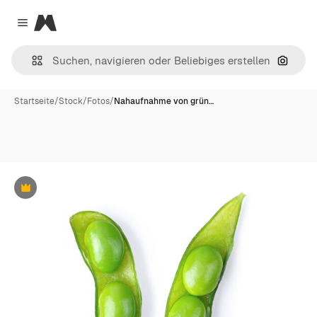
Magnific
Close menu
Nach B
Startseite
/
Stock
/
Fotos
/
Nahaufnahme von grün…
Premium