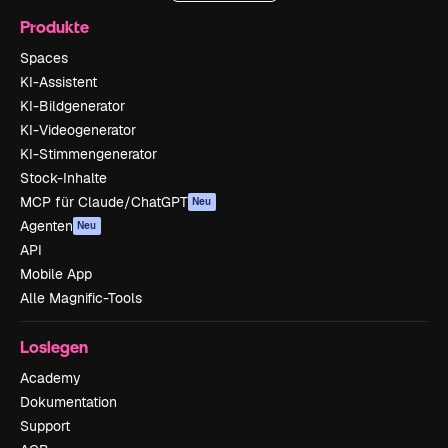
Produkte
Spaces
KI-Assistent
KI-Bildgenerator
KI-Videogenerator
KI-Stimmengenerator
Stock-Inhalte
MCP für Claude/ChatGPT
Neu
Agenten
Neu
API
Mobile App
Alle Magnific-Tools
Loslegen
Academy
Dokumentation
Support