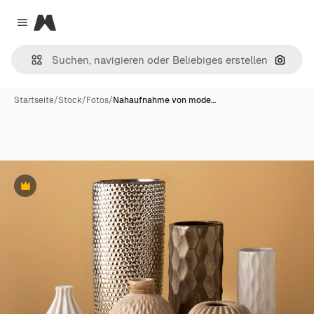
Magnific
Close menu
Nach B
Startseite
/
Stock
/
Fotos
/
Nahaufnahme von mode…
Premium