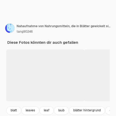
Nahaufnahme von Nahrungsmitteln, die in Blätter gewickelt sind und auf weißem Hintergrund hängen
tang90246
Diese Fotos könnten dir auch gefallen
blatt
leaves
leaf
laub
blätter hintergrund
esse