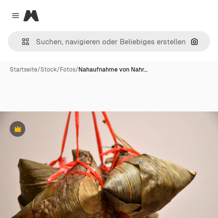
Magnific
Close menu
Nach B
Startseite
/
Stock
/
Fotos
/
Nahaufnahme von Nahr…
Premium