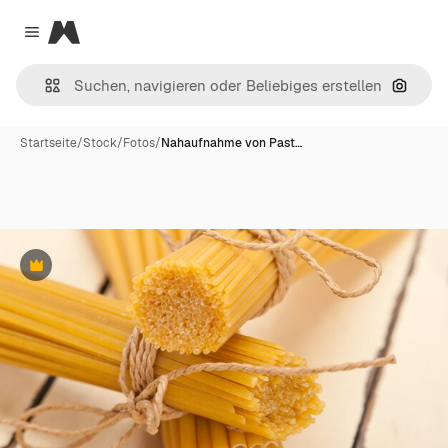
Magnific
Close menu
Nach B
Startseite
/
Stock
/
Fotos
/
Nahaufnahme von Past…
Premium