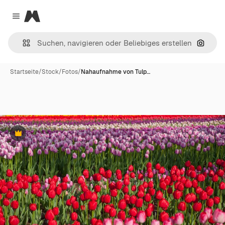
Magnific
Close menu
Nach B
Startseite
/
Stock
/
Fotos
/
Nahaufnahme von Tulp…
Premium