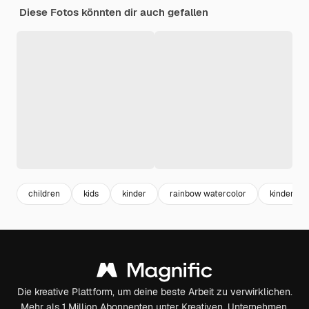
Diese Fotos könnten dir auch gefallen
children
kids
kinder
rainbow watercolor
kinder re
Die kreative Plattform, um deine beste Arbeit zu verwirklichen.
Mehr als 1 Million Abonnenten unter Kreativen, Unternehmen,