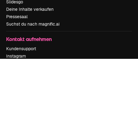
Slidesgo
Deine Inhalte verkaufen
Pressesaal
Suchst du nach magnific.ai
Kontakt aufnehmen
Kundensupport
Instagram
YouTube
LinkedIn
TikTok
Discord
X
Reddit
Copyright © 2010-
2026
Freepik Company S.L.U.
Alle Rechte vorbehalten
.