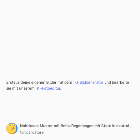
Erstelle deine eigenen Bilder mit dem
KI-Bildgenerator
und bearbeite
sie mit unserem
KI-Fotoeditor
.
Nahtloses Muster mit Boho-Regenbogen mit Stern in neutraler Farbe Aquarell handgezeichnete Illustration digitales Papier
toricardstore