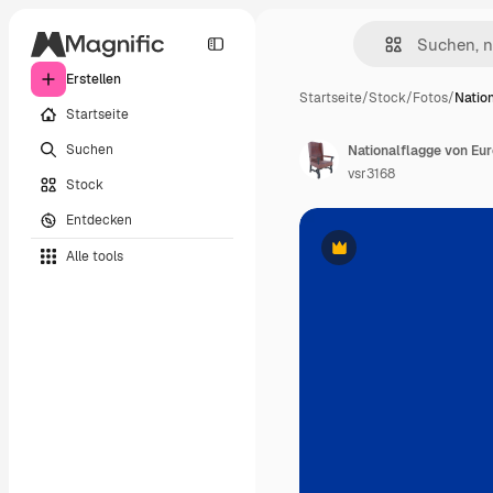
Erstellen
Startseite
/
Stock
/
Fotos
/
Natio
Startseite
Suchen
Nationalflagge von Eu
vsr3168
Stock
Entdecken
Alle tools
Premium