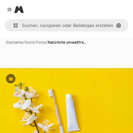
Magnific
Close menu
Nach B
Startseite
/
Stock
/
Fotos
/
Natürliche umweltfre…
Premium