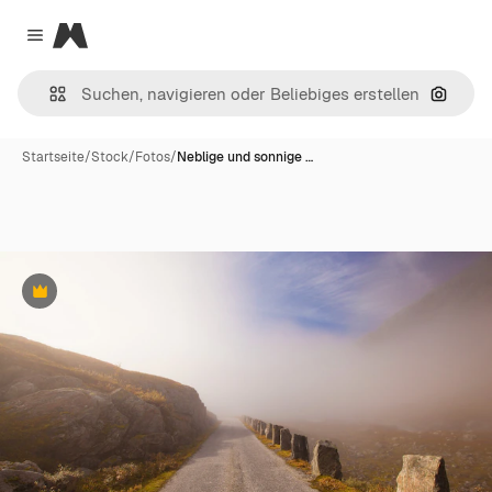
Magnific
Close menu
Nach B
Startseite
/
Stock
/
Fotos
/
Neblige und sonnige …
Premium