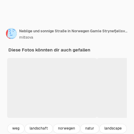
Neblige und sonnige Straße in Norwegen Gamle Strynefjellsvegen
miltsova
Diese Fotos könnten dir auch gefallen
weg
landschaft
norwegen
natur
landscape
n