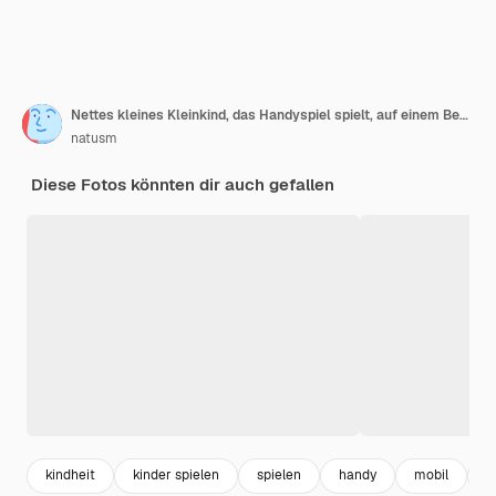
Nettes kleines Kleinkind, das Handyspiel spielt, auf einem Bett liegend und Smartphone hält
natusm
Diese Fotos könnten dir auch gefallen
kindheit
kinder spielen
spielen
handy
mobil
c