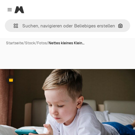
Magnific
Close menu
Nach B
Startseite
/
Stock
/
Fotos
/
Nettes kleines Klein…
Premium