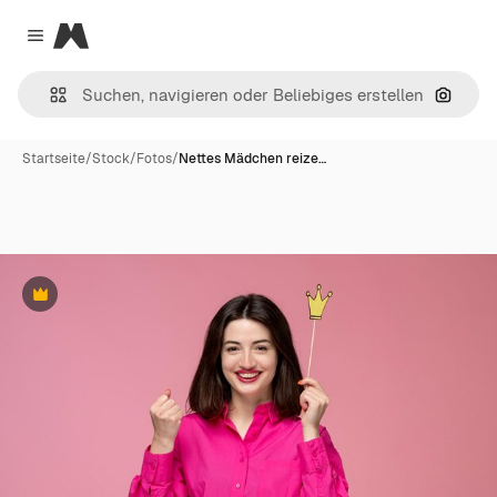
Magnific
Close menu
Nach B
Startseite
/
Stock
/
Fotos
/
Nettes Mädchen reize…
Premium