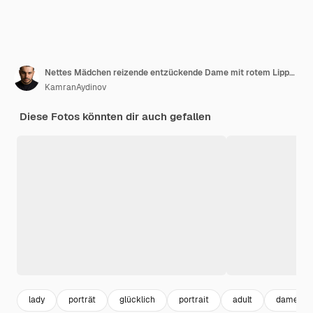
Nettes Mädchen reizende entzückende Dame mit rotem Lippenstift im rosa Hemd sehr glücklich und fröhlich
KamranAydinov
Diese Fotos könnten dir auch gefallen
lady
porträt
glücklich
portrait
adult
dame