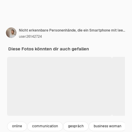
Nicht erkennbare Personenhände, die ein Smartphone mit leerem schwarzem Bildschirm für Kopienraum auf dem Hintergrund eines Holztisches mit offenem Notizblock und Schreibheft und leckerem Frühstück verwenden
user26142724
Diese Fotos könnten dir auch gefallen
online
communication
gespräch
business woman