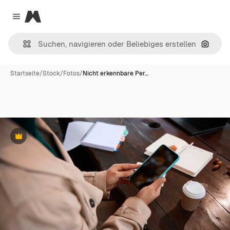
Magnific
Close menu
Nach B
Startseite
/
Stock
/
Fotos
/
Nicht erkennbare Per…
Premium