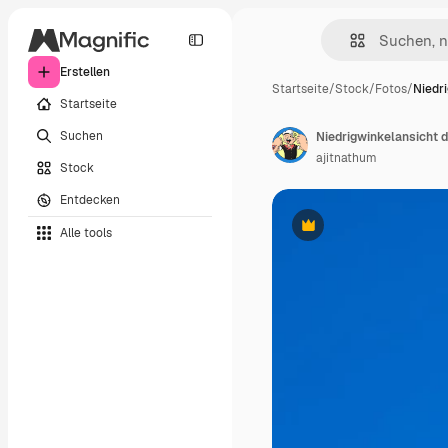
Erstellen
Startseite
/
Stock
/
Fotos
/
Niedr
Startseite
Suchen
Niedrigwinkelansicht 
ajitnathum
Stock
Entdecken
Alle tools
Premium