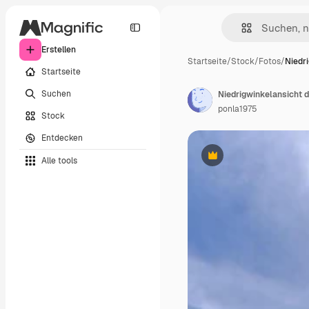
Erstellen
Startseite
/
Stock
/
Fotos
/
Niedr
Startseite
Suchen
Niedrigwinkelansicht 
ponla1975
Stock
Entdecken
Alle tools
Premium