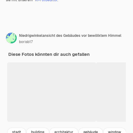
Niedrigwinkelansicht des Gebäudes vor bewölktem Himmel
borisb17
Diese Fotos könnten dir auch gefallen
stadt
building
architektur
gebäude
window
n