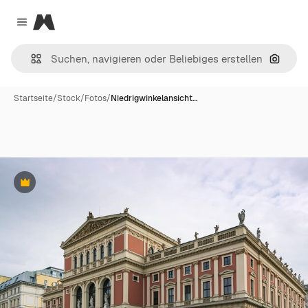
Magnific
Close menu
Nach B
Startseite
/
Stock
/
Fotos
/
Niedrigwinkelansicht…
Premium