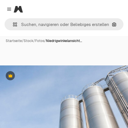
Magnific
Close menu
Nach B
Startseite
/
Stock
/
Fotos
/
Niedrigwinkelansicht…
Premium