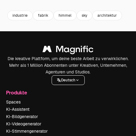
Premium
Premium
Premium
Premium
industrie
fabrik
himmel
sky
architektur
Die kreative Plattform, um deine beste Arbeit zu verwirklichen.
Mehr als 1 Million Abonnenten unter Kreativen, Unternehmen,
Agenturen und Studios.
Deutsch
Produkte
Spaces
KI-Assistent
KI-Bildgenerator
KI-Videogenerator
KI-Stimmengenerator