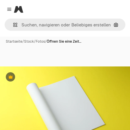
Magnific
Close menu
Nach B
Startseite
/
Stock
/
Fotos
/
Öffnen Sie eine Zeit…
Premium