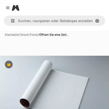
Magnific
Close menu
Nach B
Startseite
/
Stock
/
Fotos
/
Öffnen Sie eine Zeit…
Premium