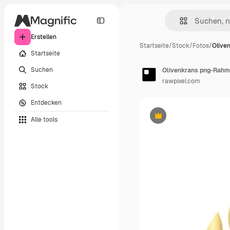
Erstellen
Startseite
/
Stock
/
Fotos
/
Olive
Startseite
Suchen
rawpixel.com
Stock
Entdecken
Alle tools
Premium