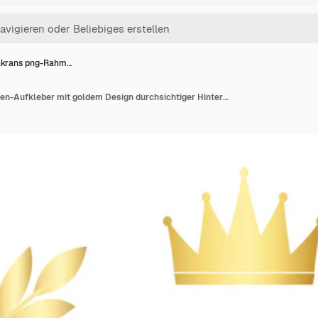
nkrans png-Rahm…
Olivenkrans png-Rahmen-Aufkleber mit goldem Design durchsichtiger Hintergrund