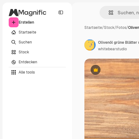
Erstellen
Startseite
/
Stock
/
Fotos
/
Oliven
Startseite
Suchen
Olivenöl grüne Blätter
whitebearstudio
Stock
Entdecken
Alle tools
Premium