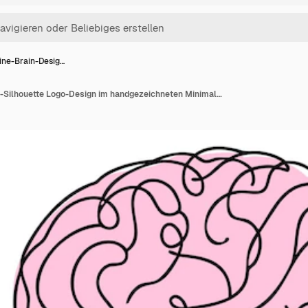
ine-Brain-Desig…
One-Line-Brain-Design-Silhouette Logo-Design im handgezeichneten Minimalismus-Stil