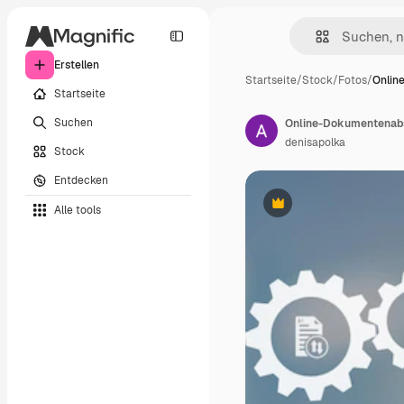
Erstellen
Startseite
/
Stock
/
Fotos
/
Onlin
Startseite
Suchen
denisapolka
Stock
Entdecken
Alle tools
Premium