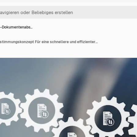
e-Dokumentenabs…
Online-Dokumentenabstimmungskonzept Für eine schnellere und effizientere Genehmigung von Dokumenten, die die Notwendigkeit von manuellem Papierarbeit beseitigt und Fehler reduziert, spart Zeit und Geld E Dokumentenverwaltung