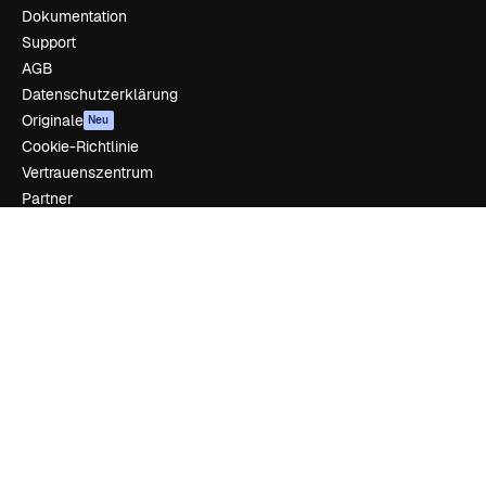
Dokumentation
Support
AGB
Datenschutzerklärung
Originale
Neu
Cookie-Richtlinie
Vertrauenszentrum
Partner
Unternehmen
Unternehmen
Preise
Über uns
Reviews
Karriere
Suchtrends
Blog
Veranstaltungen