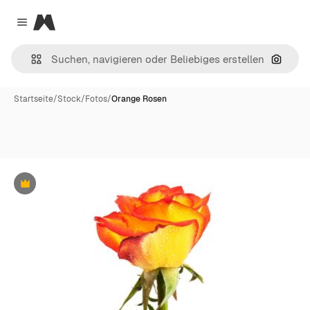
Magnific
Close menu
Nach B
Startseite
/
Stock
/
Fotos
/
Orange Rosen
Premium