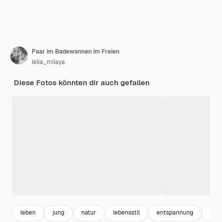
Paar im Badewannen im Freien
lelia_milaya
Diese Fotos könnten dir auch gefallen
leben
jung
natur
lebensstil
entspannung
out