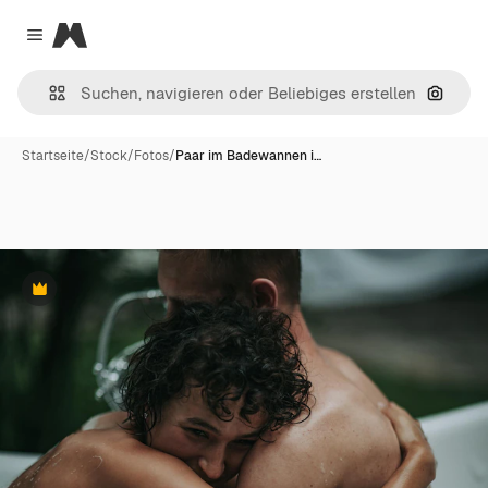
Magnific
Close menu
Nach B
Startseite
/
Stock
/
Fotos
/
Paar im Badewannen i…
Premium