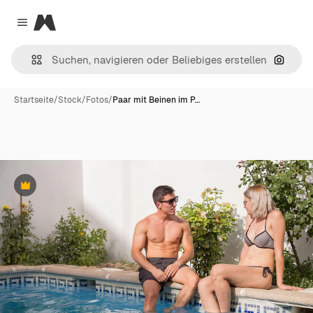
Magnific
Close menu
Nach B
Startseite
/
Stock
/
Fotos
/
Paar mit Beinen im P…
Premium