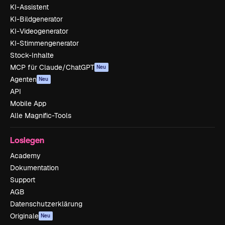
KI-Assistent
KI-Bildgenerator
KI-Videogenerator
KI-Stimmengenerator
Stock-Inhalte
MCP für Claude/ChatGPT
Neu
Agenten
Neu
API
Mobile App
Alle Magnific-Tools
Loslegen
Academy
Dokumentation
Support
AGB
Datenschutzerklärung
Originale
Neu