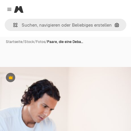
Magnific
Close menu
Nach B
Startseite
/
Stock
/
Fotos
/
Paare, die eine Deba…
Premium