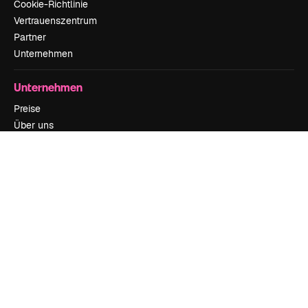
Cookie-Richtlinie
Vertrauenszentrum
Partner
Unternehmen
Unternehmen
Preise
Über uns
Reviews
Karriere
Suchtrends
Blog
Veranstaltungen
Slidesgo
Deine Inhalte verkaufen
Pressesaal
Suchst du nach magnific.ai
Kontakt aufnehmen