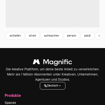
schlafen
streit
aufwachen
person
adult
erw
Die kreative Plattform, um deine beste Arbeit zu verwirklichen.
Mehr als 1 Million Abonnenten unter Kreativen, Unternehmen,
Agenturen und Studios.
Deutsch
Produkte
Spaces