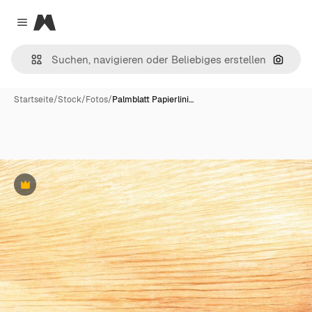
Magnific
Close menu
Nach B
Startseite
/
Stock
/
Fotos
/
Palmblatt Papierlini…
Premium