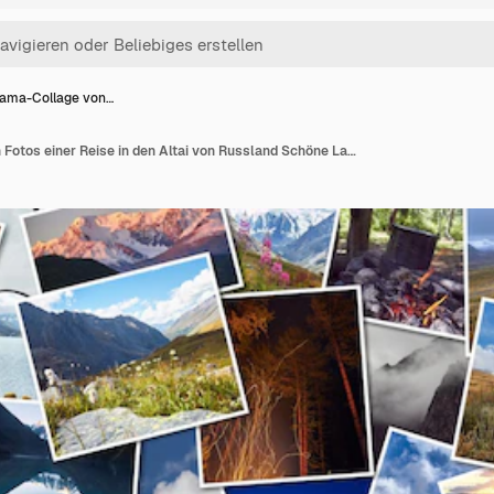
ama-Collage von…
Panorama-Collage von Fotos einer Reise in den Altai von Russland Schöne Landschaft von Wäldern und Bergen Sibiriens Erstaunliche Natur von Russland Altai Krai