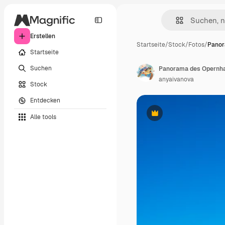
Erstellen
Startseite
/
Stock
/
Fotos
/
Panor
Startseite
Suchen
Panorama des Opernha
anyaivanova
Stock
Entdecken
Alle tools
Premium