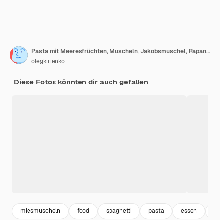
Pasta mit Meeresfrüchten, Muscheln, Jakobsmuschel, Rapana und Käse auf einem schwarzen Teller
olegkirienko
Diese Fotos könnten dir auch gefallen
miesmuscheln
food
spaghetti
pasta
essen
zu