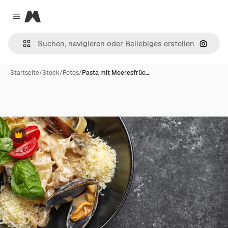
Magnific
Close menu
Nach B
Startseite
/
Stock
/
Fotos
/
Pasta mit Meeresfrüc…
Premium