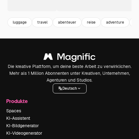
luggage
travel
abenteuer
reise
adventure
va
Die kreative Plattform, um deine beste Arbeit zu verwirklichen.
Mehr als 1 Million Abonnenten unter Kreativen, Unternehmen,
Agenturen und Studios.
Deutsch
Produkte
Spaces
KI-Assistent
KI-Bildgenerator
KI-Videogenerator