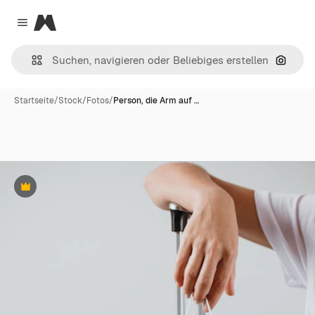
Magnific
Close menu
Nach B
Startseite
/
Stock
/
Fotos
/
Person, die Arm auf …
Premium