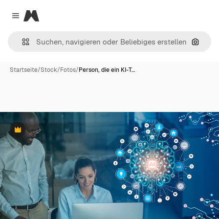
Magnific
Close menu
Nach B
Startseite
/
Stock
/
Fotos
/
Person, die ein KI-T…
Premium