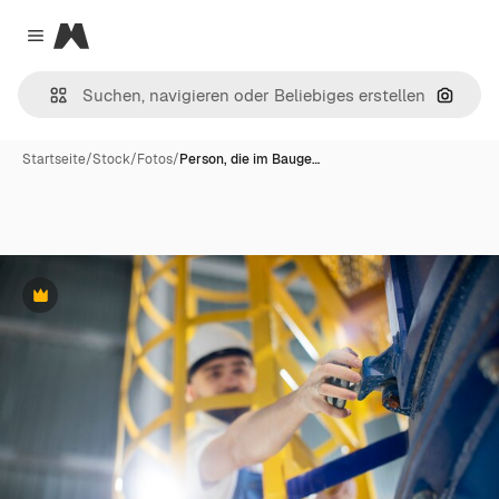
Magnific
Close menu
Nach B
Startseite
/
Stock
/
Fotos
/
Person, die im Bauge…
Premium