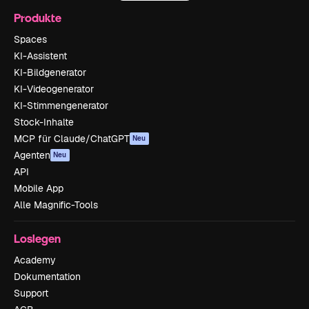
Produkte
Spaces
KI-Assistent
KI-Bildgenerator
KI-Videogenerator
KI-Stimmengenerator
Stock-Inhalte
MCP für Claude/ChatGPT
Neu
Agenten
Neu
API
Mobile App
Alle Magnific-Tools
Loslegen
Academy
Dokumentation
Support