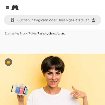
Magnific
Close menu
Nach B
Startseite
/
Stock
/
Fotos
/
Person, die stolz un…
Premium