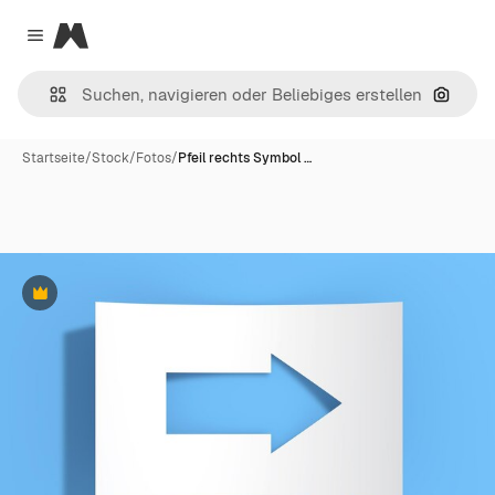
Magnific
Close menu
Nach B
Startseite
/
Stock
/
Fotos
/
Pfeil rechts Symbol …
Premium