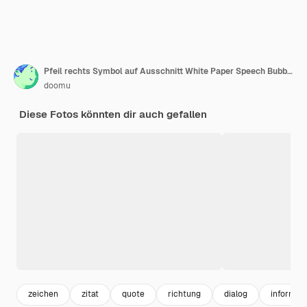
Pfeil rechts Symbol auf Ausschnitt White Paper Speech Bubble 3D-Rendering
doomu
Diese Fotos könnten dir auch gefallen
zeichen
zitat
quote
richtung
dialog
informat