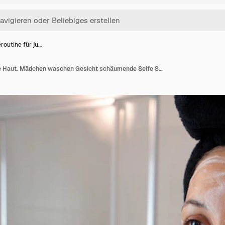
routine für ju…
Pflegeroutine für junge Haut. Mädchen waschen Gesicht schäumende Seife Schrubben der Haut. Gesichtswäsche Peeling Peeling Seife Frau Waschen Schrubben mit Hautpflege-Reinigungsprodukt.